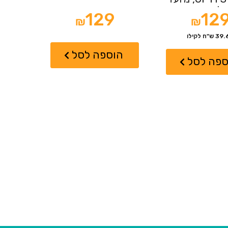
לתת...
129
12
₪
₪
 ש"ח לקילו
הוספה לסל
ספה לסל